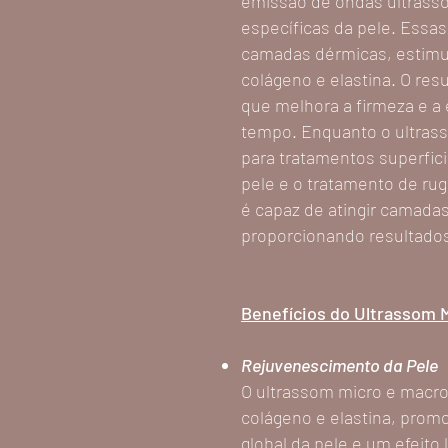
emissão de ondas ultrassô
específicas da pele. Essa
camadas dérmicas, estimu
colágeno e elastina. O resu
que melhora a firmeza e a 
tempo. Enquanto o ultras
para tratamentos superfici
pele e o tratamento de ru
é capaz de atingir camada
proporcionando resultado
Benefícios do Ultrassom 
Rejuvenescimento da Pele
O ultrassom micro e macro
colágeno e elastina, pro
global da pele e um efeito l