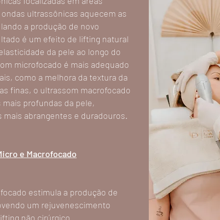
nicas focalizadas em áreas
s ondas ultrassônicas aquecem as
lando a produção de novo
ltado é um efeito de lifting natural
elasticidade da pele ao longo do
som microfocado é mais adequado
ais, como a melhora da textura da
gas finas, o ultrassom macrofocado
s mais profundas da pele,
s mais abrangentes e duradouros.
Micro e Macrofocado
focado estimula a produção de
movendo um rejuvenescimento
ifting não cirúrgico.