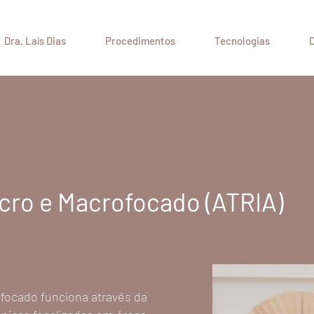
Dra. Laís Dias
Procedimentos
Tecnologias
D
cro e Macrofocado (ATRIA)
focado funciona através da