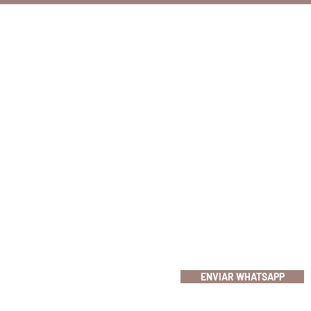
CONTATO
Indaiatuba
Av. Fábio Ferraz Bicudo, 871
Cep 13331-494
Indaiatuba / SP
(19) 97127-2449
ENVIAR WHATSAPP