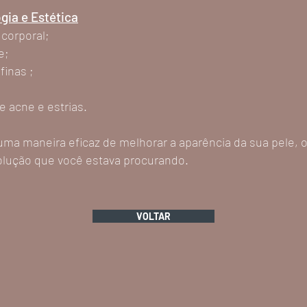
gia e Estética
 corporal;
le;
finas ;
e acne e estrias.
ma maneira eficaz de melhorar a aparência da sua pele, o
olução que você estava procurando.
VOLTAR