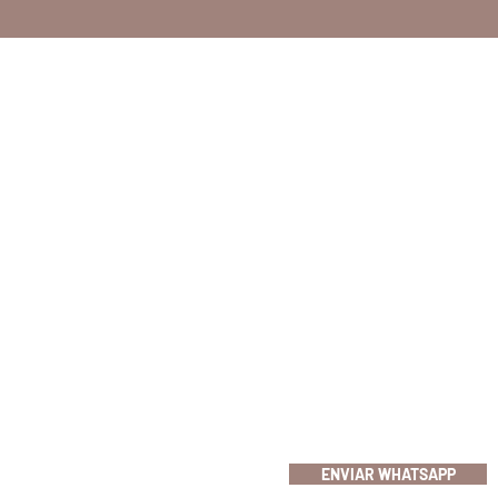
CONTATO
Indaiatuba
Av. Fábio Ferraz Bicudo, 871
Cep 13331-494
Indaiatuba / SP
(19) 97127-2449
ENVIAR WHATSAPP