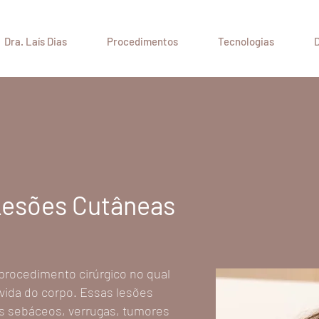
Dra. Laís Dias
Procedimentos
Tecnologias
D
Lesões Cutâneas
procedimento cirúrgico no qual
ida do corpo. Essas lesões
os sebáceos, verrugas, tumores