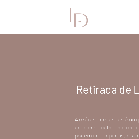
Retirada de 
A exérese de lesões é um 
uma lesão cutânea é remov
podem incluir pintas, cist