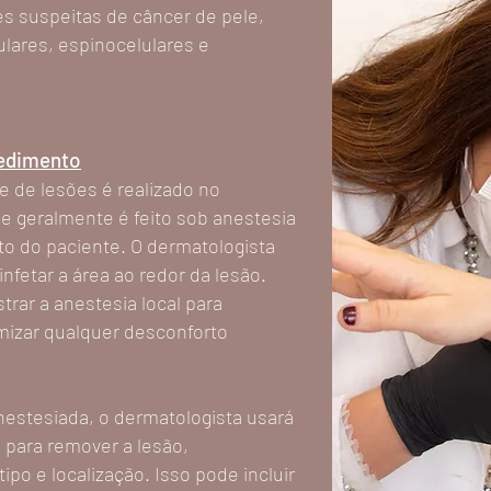
s suspeitas de câncer de pele,
lares, espinocelulares e
cedimento
 de lesões é realizado no
e geralmente é feito sob anestesia
rto do paciente. O dermatologista
nfetar a área ao redor da lesão.
trar a anestesia local para
mizar qualquer desconforto
nestesiada, o dermatologista usará
 para remover a lesão,
o e localização. Isso pode incluir